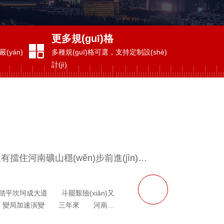
更多規(guī)格
)嚴(yán)
多種規(guī)格可選，支持定制設(shè)
計(jì)
風(fēng)雨同舟，大道同行｜三年疫情，沒有擋住河南礦山穩(wěn)步前進(jìn)攀越高峰的腳步
平坎坷成大道 斗罷艱險(xiǎn)又
侵襲 變局加速演變 三年來 河南礦
展目標(biāo) 堅(jiān)守起重初