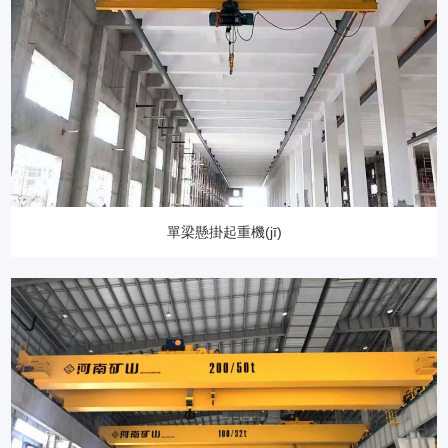
單梁懸掛起重機(jī)