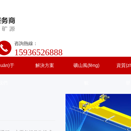
咨詢熱線：
15936526888
guān)于
解決方案
礦山風(fēng)
資質(zh
我們
貌
譽