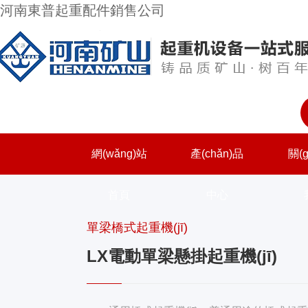
河南東普起重配件銷售公司
網(wǎng)站
產(chǎn)品
關(
首頁
中心
單梁橋式起重機(jī)
LX電動單梁懸掛起重機(jī)