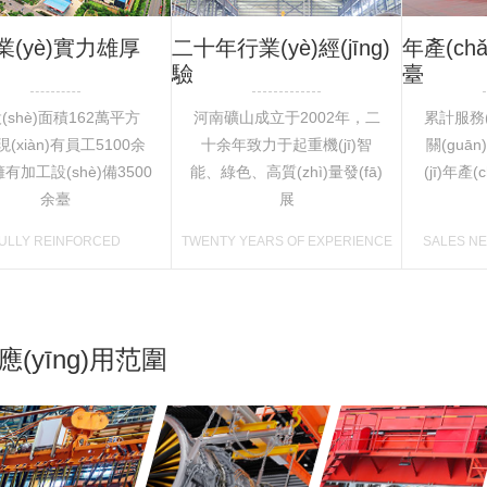
業(yè)實力雄厚
二十年行業(yè)經(jīng)
年產(ch
驗
臺
(shè)面積162萬平方
河南礦山成立于2002年，二
累計服務(
現(xiàn)有員工5100余
十余年致力于起重機(jī)智
關(guā
有加工設(shè)備3500
能、綠色、高質(zhì)量發(fā)
(jī)年產
余臺
展
ULLY REINFORCED
TWENTY YEARS OF EXPERIENCE
SALES NE
應(yīng)用范圍