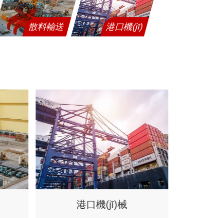
散料輸送
港口機(jī)
械
港口機(jī)械