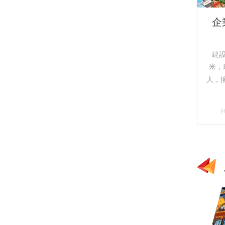
企
建設
米，
人，擁
F