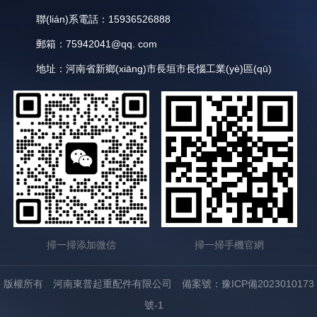
聯(lián)系電話：15936526888
郵箱：75942041@qq. com
地址：河南省新鄉(xiāng)市長垣市長惱工業(yè)區(qū)
掃一掃手機官網
掃一掃添加微信
版權所有 河南東普起重配件有限公司
備案號：豫ICP備2023010173
號-1