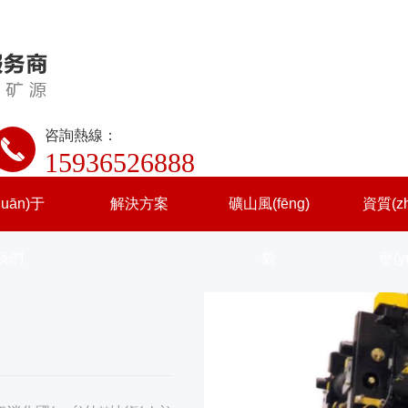
咨詢熱線：
15936526888
guān)于
解決方案
礦山風(fēng)
資質(zh
我們
貌
譽(y