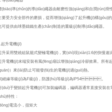
導(dǎo)繩器
)，使用壽命長
iāo)準(zhǔn)的導(dǎo)繩器由耐磨性強(qiáng)和自潤(
用鋁合金材料，重量
要受力安全部件的磨損，從而增強(qiáng)了起升機(jī)構(gòu)的安
內(nèi)半油脂狀的潤
，在設(shè)計(jì)
，也可提供由球墨鑄鐵生產(chǎn)制造的重級(jí)制導(dǎo)繩器。
每一個(gè)經(jīng)過
平穩(wěn)的運(yùn)
升電機(jī)
性： 體積
用雙繞組鼠籠式變極電機(jī)，實(shí)現(xiàn)1:6的快慢
，噪音低防腐蝕，免維護
升電機(jī)末端安裝有風(fēng)扇以增強(qiáng)冷卻效果
dòng)葫蘆上下限位采用
uān)）來(lái)防止可能發(fā)生的電機(jī)過(guò)熱。
āng)?shù)蹉^處在上
使電動(dòng)機(jī)停
ī)絕緣等級(jí)為F級(jí)，防護(hù)等級(jí)為IP54。
ù)器：鋼絲繩電動(dòng)葫
uì)于變頻起升電機(jī)可加裝編碼器，編碼器通常直接安裝在電機(
(jiān)控器），保證起升總
shù)特性：
；當(dāng)鋼絲繩拉力大
òng)電流小，扭矩大
護(hù)裝置會(huì)自動