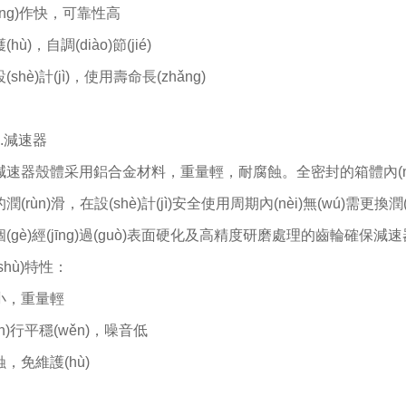
òng)作快，可靠性高
6. 整個(gè)行走機(jī)
(qū)動(dòng)電機(jī)的
hù)，自調(diào)節(jié)
(jī)構(gòu)按照免維護
(shè)計(jì)，使用壽命長(zhǎng)
減速器
殼體采用鋁合金材料，重量輕，耐腐蝕。全密封的箱體內(n
(rùn)滑，在設(shè)計(jì)安全使用周期內(nèi)無(wú)需更換潤(rù
(gè)經(jīng)過(guò)表面硬化及高精度研磨處理的齒輪確保減速器
術(shù)特性：
，重量輕
n)行平穩(wěn)，噪音低
，免維護(hù)