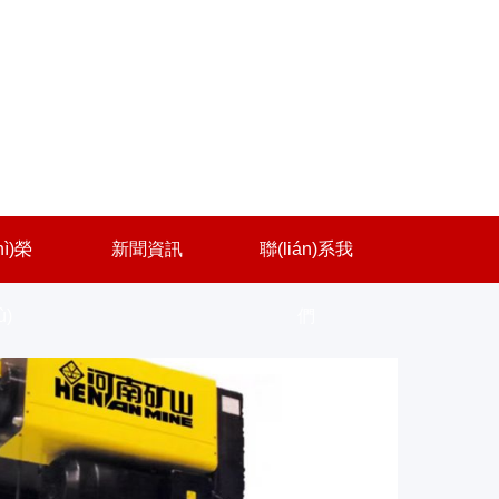
ì)榮
新聞資訊
聯(lián)系我
ù)
們