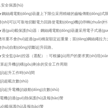
安全保護(hù)
繩電動(dòng)葫蘆上下限位采用精確的齒輪傳動(dòng)式限位
(shí)可以可靠地切斷電力回路使電動(dòng)機(jī)停轉(zhuǎn)
guò)載保護(hù)器：鋼絲繩電動(dòng)葫蘆采用電子式過(guò)
吊重不會(huì)超過(guò)橋架額定起重量；當(dāng)鋼絲繩拉力
(huì)自動(dòng)切斷起升回路。
監(jiān)控器（選配）：可根據(jù)用戶的要求實(shí)現(xi
ì)算起升機(jī)構(gòu)剩余的安全工作周期
jì)起升工作時(shí)間
jì)超載次數(shù)
ì)起升電機(jī)啟動(dòng)次數(shù)
機(jī)過(guò)熱保護(hù)及報(bào)警
uò)載保護(hù)及報(bào)警