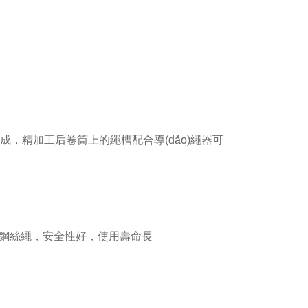
工而成，精加工后卷筒上的繩槽配合導(dǎo)繩器可
口鋼絲繩，安全性好，使用壽命長