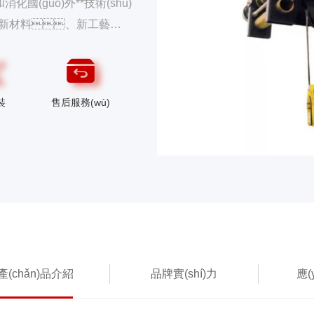
國(guó)外**技術(shù)
置、新材料、新工藝完
ù)及高技術(shù)含量
uó)進(jìn)口的起升電機
、卷筒和起升限位開關
裝
售后服務(wù)
ié)約了用戶的使用空間。模塊化
u)的可靠性的同時(shí)有效降低了
具有更快更多的起吊速度和多種
n)行機(jī)構(gòu)采用變
走時(shí)吊運(yùn)物
，可安全可靠地吊運
構(gòu) 設(shè)計
(biāo)準(zhǔn)。 技
產(chǎn)品介紹
品牌實(shí)力
應(
體運(yùn)行平穩
全使用周期內(nèi)）雙碟電