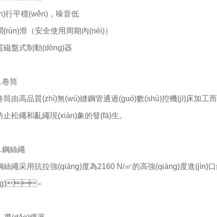
jī)可加裝編碼器，編碼器通常
n)行平穩(wěn)，噪音低
特性：?jiǎn)?dòng)電
(rùn)滑（安全使用周期內(nèi)）
好設(shè)計(jì)使用壽
磁盤式制動(dòng)器
I標(biāo)準(zhǔn)高轉
)器 起升電機(jī)配備了
òng)器集成在電機(jī)的末
卷筒
òng)器會(huì)自動(dòng)
高品質(zhì)無(wú)縫鋼管通過(guò)數(shù)控機(jī)床加
器的剎車間隙在***設(shè)
止松繩和亂繩現(xiàn)象的發(fā)生。
可通過(guò)剎車彈簧自行調
shè)定值時(shí)通過(guò)
鋼絲繩
(bào)警，提示用戶進(jìn)
靠，制動(dòng)力
采用抗拉強(qiáng)度為2160 N/㎡的高強(qiáng)度進(jìn)
ng)次數(shù)可達
ǎng)。
(nèi)無(wú)需維護
g)作快，可靠性高免維護