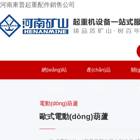
河南東普起重配件銷售公司
網(wǎng)站
產(chǎn)品
關(
首頁(yè)
中心
電動(dòng)葫蘆
歐式電動(dòng)葫蘆