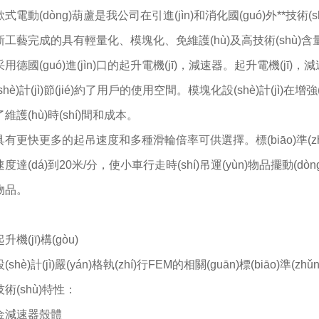
質(zhì)無(wú)縫鋼管
動(dòng)葫蘆是我公司在引進(jìn)和消化國(guó)外**技術(shù)的
，精加工后卷筒上的繩槽配合導
工藝完成的具有輕量化、模塊化、免維護(hù)及高技術(shù)含量
象的發(fā)生。 2.鋼
國(guó)進(jìn)口的起升電機(jī)，減速器。起升電機(jī
的高強(qiáng)度進(jìn)
hè)計(jì)節(jié)約了用戶的使用空間。模塊化設(shè)計(jì)在增強
hǎng)。 3. 導
繩器由耐磨性強(qiáng)和自潤
維護(hù)時(shí)間和成本。
低了鋼絲繩這一主要受力安
快更多的起吊速度和多種滑輪倍率可供選擇。標(biāo)準(zhǔn)
ī)構(gòu)的安全性。同
速度達(dá)到20米/分，使小車行走時(shí)吊運(yùn)物品擺動(dòng
，也可提供由球墨鑄鐵生
。
。 1.起升電機(jī) 起
í)現(xiàn)1:6的快慢
(jī)構(gòu)
制而成，散熱性能好，
iáng)冷卻效果。所有起升電機
è)計(jì)嚴(yán)格執(zhí)行FEM的相關(guān)標(biāo)準(zh
n)）來(lái)防止可能發
術(shù)特性：
jí)為F級(jí)，防護(hù)等級
金減速器殼體