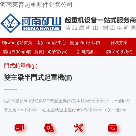
河南東普起重配件銷售公司
網(wǎng)站首頁
產(chǎn)品中心
關(guān)于我們
解決方案
礦山風(fēng)貌
資質(zhì)榮譽(yù)
新聞資訊
聯(lián)系我們
門式起重機(jī)
雙主梁半門式起重機(jī)
結(jié)構(gòu)形式與MG型起重機(jī)基本相同，一側(cè)
有支腿，在地面軌道上運(yùn)行；另一側(cè)
無支腿，在廠房上部的軌道上運(yùn)行。