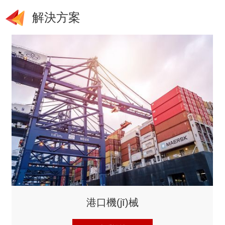
解決方案
港口機(jī)械