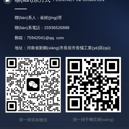
聯(lián)系人：崔經(jīng)理
聯(lián)系電話：15936526888
郵箱：75942041@qq. com
地址：河南省新鄉(xiāng)市長垣市長惱工業(yè)區(qū)
掃一掃手機官網(wǎng)
掃一掃添加微信