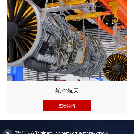
機械工程
查看詳情
聯(lián)系方式
/ CONTACT INFORMATION