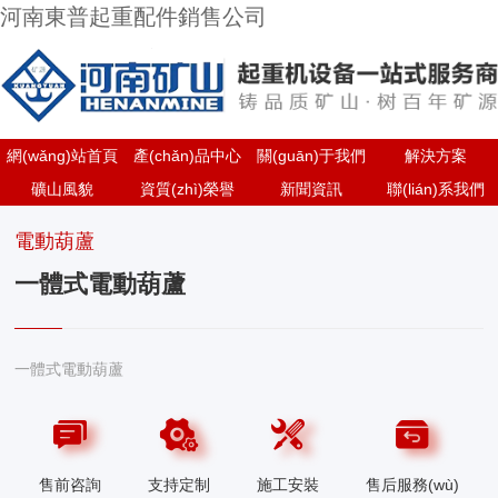
河南東普起重配件銷售公司
網(wǎng)站首頁
產(chǎn)品中心
關(guān)于我們
解決方案
礦山風貌
資質(zhì)榮譽
新聞資訊
聯(lián)系我們
電動葫蘆
一體式電動葫蘆
一體式電動葫蘆
售前咨詢
支持定制
施工安裝
售后服務(wù)