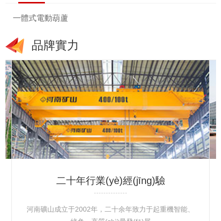
一體式電動葫蘆
品牌實力
年產(chǎn)銷量近十萬臺
、
累計服務(wù)于7000余家相關(guān)客戶，各類起重機